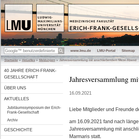
www.lmu.de
LMU-Portal
Sitemap
Startseite
Aktuelles
Meldungen
Jahresversammlung mit anschließendem Meze-Abend
40 JAHRE ERICH-FRANK-
Jahresversammlung mi
GESELLSCHAFT
ÜBER UNS
16.09.2021
AKTUELLES
Jubiläumssymposium der Erich-
Liebe Mitglieder und Freunde de
Frank-Gesellschaft
Archiv
am 16.09.2021 fand nach länge
Jahresversammlung mit anschl
GESCHICHTE
Marmaris statt.