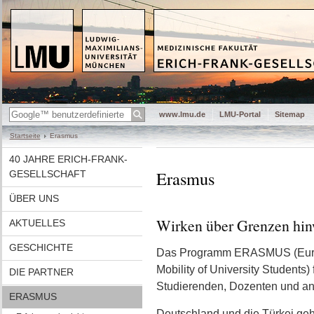
www.lmu.de
LMU-Portal
Sitemap
Startseite
Erasmus
40 JAHRE ERICH-FRANK-
Erasmus
GESELLSCHAFT
ÜBER UNS
Wirken über Grenzen hi
AKTUELLES
GESCHICHTE
Das Programm ERASMUS (Europ
Mobility of University Students)
DIE PARTNER
Studierenden, Dozenten und a
ERASMUS
Deutschland und die Türkei ge