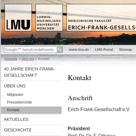
www.lmu.de
LMU-Portal
Sitemap
Startseite
Über uns
Kontakt
40 JAHRE ERICH-FRANK-
Kontakt
GESELLSCHAFT
ÜBER UNS
Mitglieder
Anschrift
Presseberichte
Erich-Frank-Gesellschaft e.V.
Kontakt
AKTUELLES
Präsident
GESCHICHTE
Prof. Dr. Dr. F. Oduncu