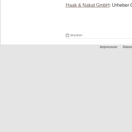
Haak & Nakat GmbH
: Urheber 
drucken
Impressum
Daten