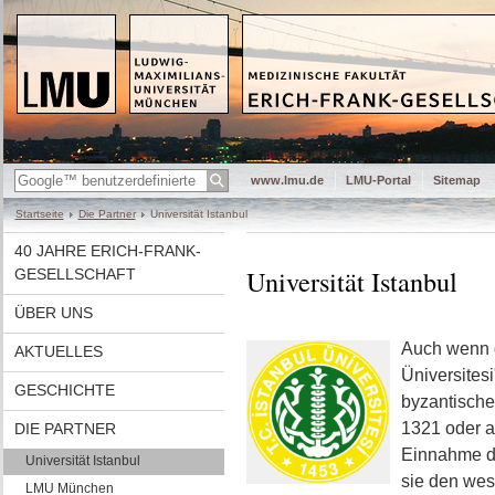
www.lmu.de
LMU-Portal
Sitemap
Startseite
Die Partner
Universität Istanbul
40 JAHRE ERICH-FRANK-
Universität Istanbul
GESELLSCHAFT
ÜBER UNS
Auch wenn 
AKTUELLES
Üniversitesi"
GESCHICHTE
byzantische
1321 oder a
DIE PARTNER
Einnahme de
Universität Istanbul
sie den wes
LMU München